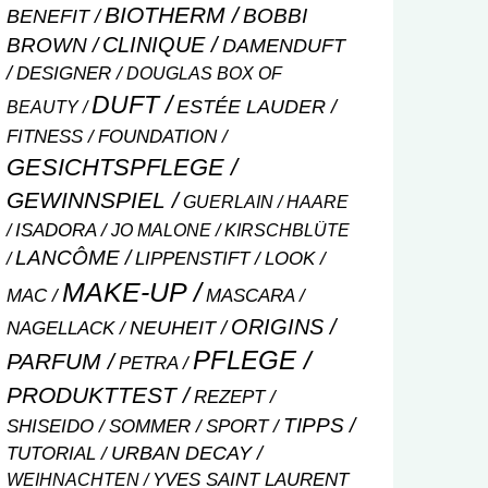
BIOTHERM
BOBBI
BENEFIT
CLINIQUE
BROWN
DAMENDUFT
DESIGNER
DOUGLAS BOX OF
DUFT
ESTÉE LAUDER
BEAUTY
FITNESS
FOUNDATION
GESICHTSPFLEGE
GEWINNSPIEL
GUERLAIN
HAARE
ISADORA
JO MALONE
KIRSCHBLÜTE
LANCÔME
LIPPENSTIFT
LOOK
MAKE-UP
MASCARA
MAC
ORIGINS
NEUHEIT
NAGELLACK
PFLEGE
PARFUM
PETRA
PRODUKTTEST
REZEPT
TIPPS
SHISEIDO
SOMMER
SPORT
URBAN DECAY
TUTORIAL
WEIHNACHTEN
YVES SAINT LAURENT