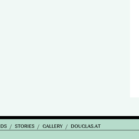
NDS
/
STORIES
/
GALLERY
/
DOUGLAS.AT