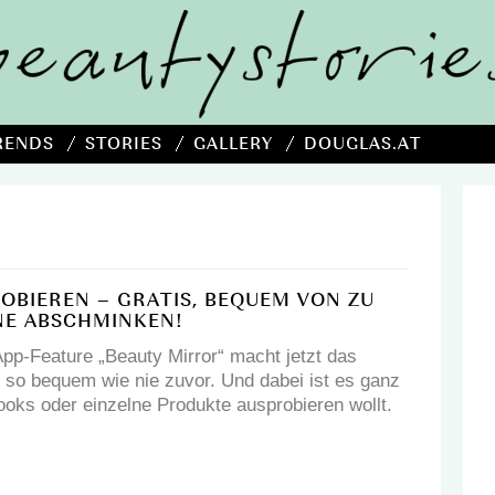
RENDS
STORIES
GALLERY
DOUGLAS.AT
OBIEREN – GRATIS, BEQUEM VON ZU
NE ABSCHMINKEN!
p-Feature „Beauty Mirror“ macht jetzt das
so bequem wie nie zuvor. Und dabei ist es ganz
Looks oder einzelne Produkte ausprobieren wollt.