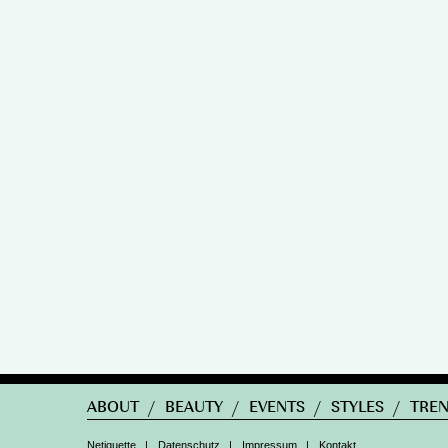
ABOUT
/
BEAUTY
/
EVENTS
/
STYLES
/
TRE
Netiquette
|
Datenschutz
|
Impressum
|
Kontakt