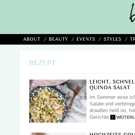
ABOUT
BEAUTY
EVENTS
STYLES
T
REZEPT
LEICHT, SCHNE
QUINOA SALAT
Im Sommer esse ich 
Salate und verbring
draußen heiß ist, h
Gerichte
WEITER