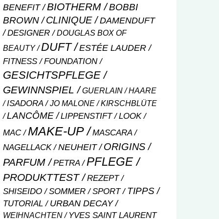
BIOTHERM
BOBBI
BENEFIT
CLINIQUE
BROWN
DAMENDUFT
DESIGNER
DOUGLAS BOX OF
DUFT
ESTÉE LAUDER
BEAUTY
FITNESS
FOUNDATION
GESICHTSPFLEGE
GEWINNSPIEL
GUERLAIN
HAARE
ISADORA
JO MALONE
KIRSCHBLÜTE
LANCÔME
LIPPENSTIFT
LOOK
MAKE-UP
MASCARA
MAC
ORIGINS
NEUHEIT
NAGELLACK
PFLEGE
PARFUM
PETRA
PRODUKTTEST
REZEPT
TIPPS
SHISEIDO
SOMMER
SPORT
URBAN DECAY
TUTORIAL
WEIHNACHTEN
YVES SAINT LAURENT