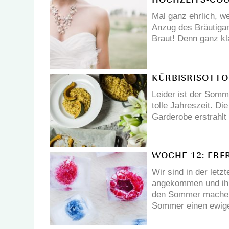
HOCHZEITS-COU
Mal ganz ehrlich, we
Anzug des Bräutigam
Braut! Denn ganz kla
KÜRBISRISOTTO
Leider ist der Somm
tolle Jahreszeit. Di
Garderobe erstrahlt
WOCHE 12: ERF
Wir sind in der let
angekommen und ihr 
den Sommer machen
Sommer einen ewig