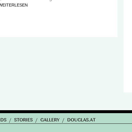
WEITERLESEN
NDS
/
STORIES
/
GALLERY
/
DOUGLAS.AT