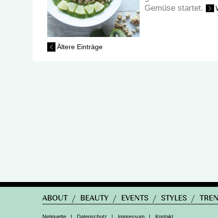
Gemüse startet.
Ältere Einträge
ABOUT
/
BEAUTY
/
EVENTS
/
STYLES
/
TRE
Netiquette
|
Datenschutz
|
Impressum
|
Kontakt