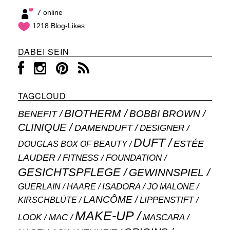
7 online
1218 Blog-Likes
DABEI SEIN
TAGCLOUD
BIOTHERM
BOBBI BROWN
BENEFIT
CLINIQUE
DAMENDUFT
DESIGNER
DUFT
ESTÉE
DOUGLAS BOX OF BEAUTY
LAUDER
FITNESS
FOUNDATION
GESICHTSPFLEGE
GEWINNSPIEL
ISADORA
GUERLAIN
JO MALONE
HAARE
LANCÔME
LIPPENSTIFT
KIRSCHBLÜTE
MAKE-UP
MASCARA
LOOK
MAC