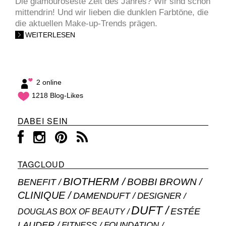
Die glamouröseste Zeit des Jahres? Wir sind schon
mittendrin! Und wir lieben die dunklen Farbtöne, die
die aktuellen Make-up-Trends prägen.
WEITERLESEN
2 online
1218 Blog-Likes
DABEI SEIN
TAGCLOUD
BIOTHERM
BOBBI BROWN
BENEFIT
CLINIQUE
DAMENDUFT
DESIGNER
DUFT
ESTÉE
DOUGLAS BOX OF BEAUTY
LAUDER
FITNESS
FOUNDATION