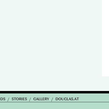
NDS
/
STORIES
/
GALLERY
/
DOUGLAS.AT