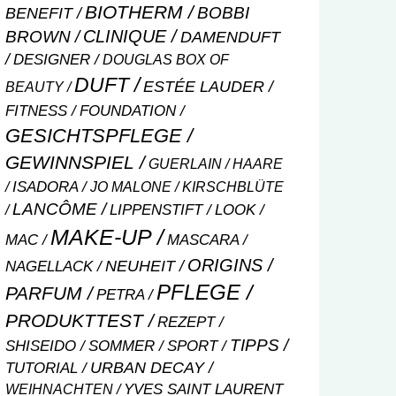
BIOTHERM
BOBBI
BENEFIT
CLINIQUE
BROWN
DAMENDUFT
DESIGNER
DOUGLAS BOX OF
DUFT
ESTÉE LAUDER
BEAUTY
FITNESS
FOUNDATION
GESICHTSPFLEGE
GEWINNSPIEL
GUERLAIN
HAARE
ISADORA
JO MALONE
KIRSCHBLÜTE
LANCÔME
LIPPENSTIFT
LOOK
MAKE-UP
MASCARA
MAC
ORIGINS
NEUHEIT
NAGELLACK
PFLEGE
PARFUM
PETRA
PRODUKTTEST
REZEPT
TIPPS
SHISEIDO
SOMMER
SPORT
URBAN DECAY
TUTORIAL
WEIHNACHTEN
YVES SAINT LAURENT