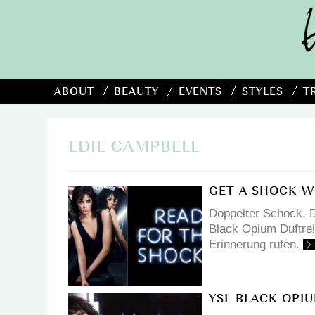
ABOUT
BEAUTY
EVENTS
STYLES
T
EDIE CAMPBELL
GET A SHOCK W
Doppelter Schock. D
Black Opium Duftreih
Erinnerung rufen.
YSL BLACK OPI