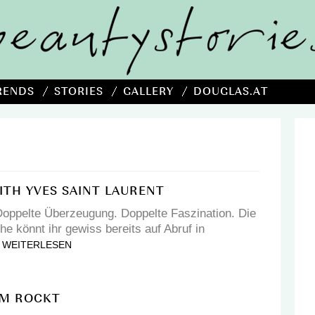
RENDS
STORIES
GALLERY
DOUGLAS.AT
ITH YVES SAINT LAURENT
oppelte Überzeugung. Doppelte Faszination. Die
e könnt ihr gewiss bereits auf Abruf in
WEITERLESEN
UM ROCKT