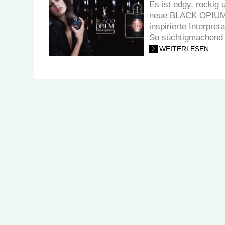
Es ist edgy, rockig
neue BLACK OPIUM v
inspirierte Interpre
So süchtigmachend 
WEITERLESEN