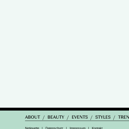
ABOUT
/
BEAUTY
/
EVENTS
/
STYLES
/
TRE
Netiquette
|
Datenschutz
|
Impressum
|
Kontakt