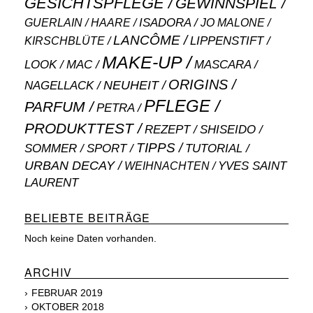
GESICHTSPFLEGE
GEWINNSPIEL
ISADORA
GUERLAIN
JO MALONE
HAARE
LANCÔME
LIPPENSTIFT
KIRSCHBLÜTE
MAKE-UP
MASCARA
LOOK
MAC
ORIGINS
NEUHEIT
NAGELLACK
PFLEGE
PARFUM
PETRA
PRODUKTTEST
SHISEIDO
REZEPT
TIPPS
SOMMER
SPORT
TUTORIAL
URBAN DECAY
WEIHNACHTEN
YVES SAINT
LAURENT
BELIEBTE BEITRÄGE
Noch keine Daten vorhanden.
ARCHIV
FEBRUAR 2019
OKTOBER 2018