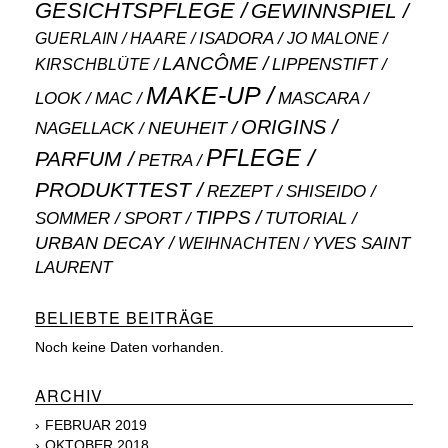
GESICHTSPFLEGE
GEWINNSPIEL
ISADORA
GUERLAIN
JO MALONE
HAARE
LANCÔME
LIPPENSTIFT
KIRSCHBLÜTE
MAKE-UP
MASCARA
LOOK
MAC
ORIGINS
NEUHEIT
NAGELLACK
PFLEGE
PARFUM
PETRA
PRODUKTTEST
SHISEIDO
REZEPT
TIPPS
SOMMER
SPORT
TUTORIAL
URBAN DECAY
WEIHNACHTEN
YVES SAINT
LAURENT
BELIEBTE BEITRÄGE
Noch keine Daten vorhanden.
ARCHIV
FEBRUAR 2019
OKTOBER 2018