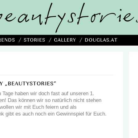
RENDS
STORIES
GALLERY
DOUGLAS.AT
Y „BEAUTYSTORIES“
n Tage haben wir doch fast auf unseren 1.
n! Das können wir so natürlich nicht stehen
ollen wir mit Euch feiern und als
 gibt es auch noch ein Gewinnspiel für Euch.