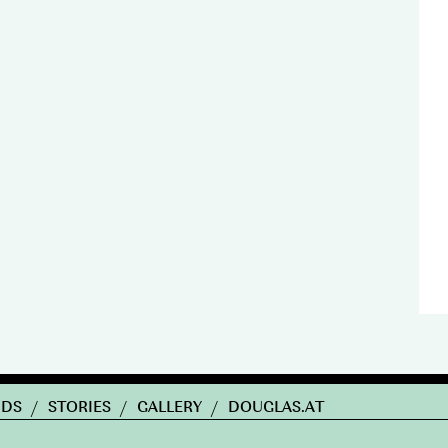
NDS
/
STORIES
/
GALLERY
/
DOUGLAS.AT