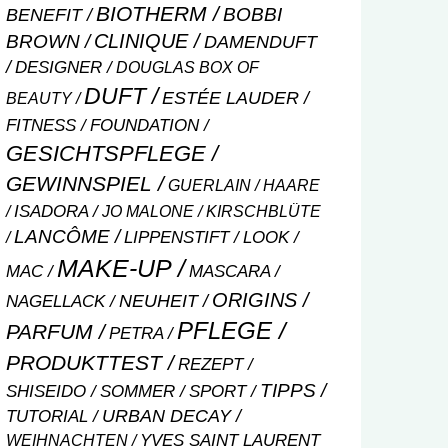
BIOTHERM
BOBBI
BENEFIT
CLINIQUE
BROWN
DAMENDUFT
DESIGNER
DOUGLAS BOX OF
DUFT
ESTÉE LAUDER
BEAUTY
FITNESS
FOUNDATION
GESICHTSPFLEGE
GEWINNSPIEL
GUERLAIN
HAARE
ISADORA
JO MALONE
KIRSCHBLÜTE
LANCÔME
LIPPENSTIFT
LOOK
MAKE-UP
MASCARA
MAC
ORIGINS
NEUHEIT
NAGELLACK
PFLEGE
PARFUM
PETRA
PRODUKTTEST
REZEPT
TIPPS
SHISEIDO
SOMMER
SPORT
URBAN DECAY
TUTORIAL
WEIHNACHTEN
YVES SAINT LAURENT