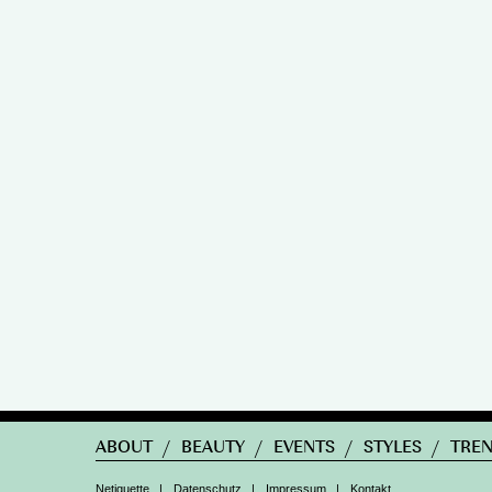
ABOUT
/
BEAUTY
/
EVENTS
/
STYLES
/
TRE
Netiquette
|
Datenschutz
|
Impressum
|
Kontakt