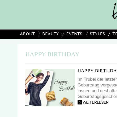
ABOUT
BEAUTY
EVENTS
STYLES
T
HAPPY BIRTHDAY
HAPPY BIRTHDA
Im Trubel der letzte
Geburtstag vergesse
lassen und deshalb w
Geburtstagsgeschenk
WEITERLESEN