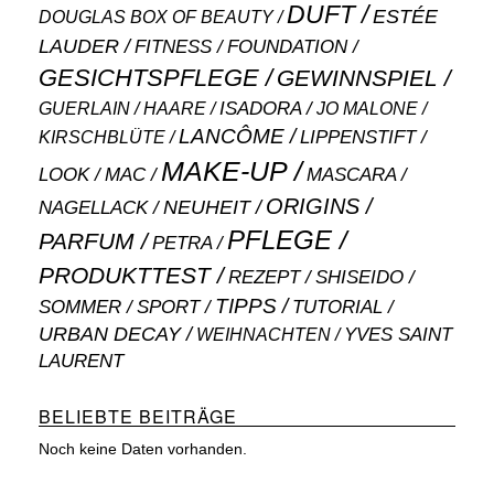
DUFT
ESTÉE
DOUGLAS BOX OF BEAUTY
LAUDER
FITNESS
FOUNDATION
GESICHTSPFLEGE
GEWINNSPIEL
ISADORA
GUERLAIN
JO MALONE
HAARE
LANCÔME
LIPPENSTIFT
KIRSCHBLÜTE
MAKE-UP
MASCARA
LOOK
MAC
ORIGINS
NEUHEIT
NAGELLACK
PFLEGE
PARFUM
PETRA
PRODUKTTEST
SHISEIDO
REZEPT
TIPPS
SOMMER
SPORT
TUTORIAL
URBAN DECAY
WEIHNACHTEN
YVES SAINT
LAURENT
BELIEBTE BEITRÄGE
Noch keine Daten vorhanden.