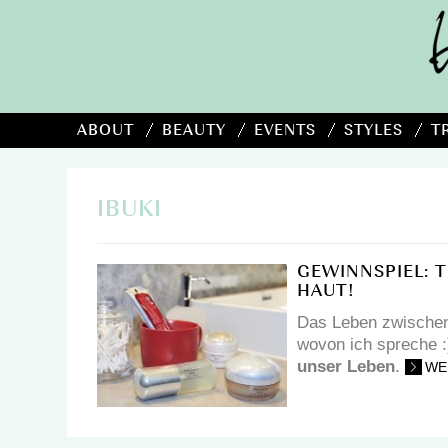
ABOUT
BEAUTY
EVENTS
STYLES
T
IBUKI
GEWINNSPIEL: 
HAUT!
Das Leben zwischen 
wovon ich spreche 
unser Leben
.
WE