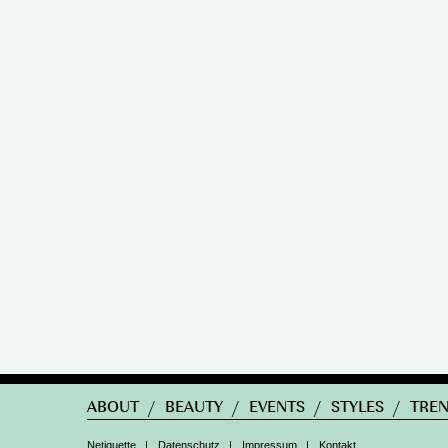
ABOUT
/
BEAUTY
/
EVENTS
/
STYLES
/
TRE
Netiquette
|
Datenschutz
|
Impressum
|
Kontakt