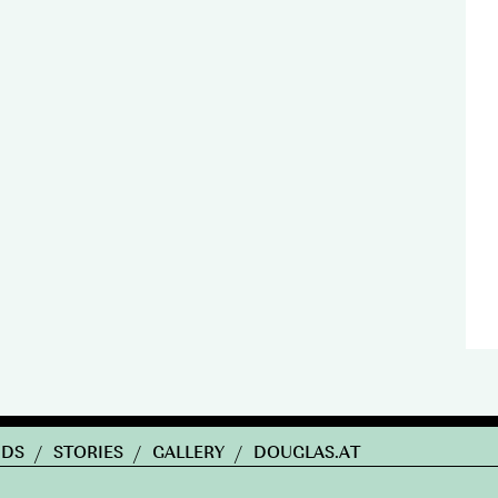
NDS
/
STORIES
/
GALLERY
/
DOUGLAS.AT