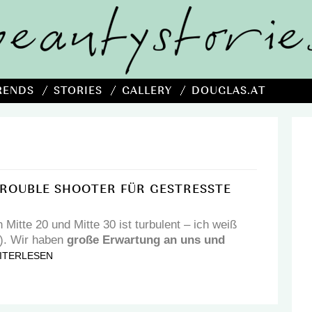
RENDS
STORIES
GALLERY
DOUGLAS.AT
TROUBLE SHOOTER FÜR GESTRESSTE
Mitte 20 und Mitte 30 ist turbulent – ich weiß
:). Wir haben
große Erwartung an uns und
ITERLESEN