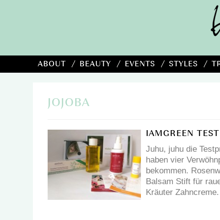
ABOUT
BEAUTY
EVENTS
STYLES
T
JOJOBA
IAMGREEN TEST
Juhu, juhu die Testp
haben vier Verwöhnp
bekommen. Rosenwa
Balsam Stift für rau
Kräuter Zahncreme