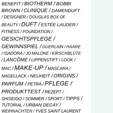
BIOTHERM
BOBBI
BENEFIT
CLINIQUE
BROWN
DAMENDUFT
DESIGNER
DOUGLAS BOX OF
DUFT
ESTÉE LAUDER
BEAUTY
FITNESS
FOUNDATION
GESICHTSPFLEGE
GEWINNSPIEL
GUERLAIN
HAARE
ISADORA
JO MALONE
KIRSCHBLÜTE
LANCÔME
LIPPENSTIFT
LOOK
MAKE-UP
MASCARA
MAC
ORIGINS
NEUHEIT
NAGELLACK
PFLEGE
PARFUM
PETRA
PRODUKTTEST
REZEPT
TIPPS
SHISEIDO
SOMMER
SPORT
URBAN DECAY
TUTORIAL
WEIHNACHTEN
YVES SAINT LAURENT