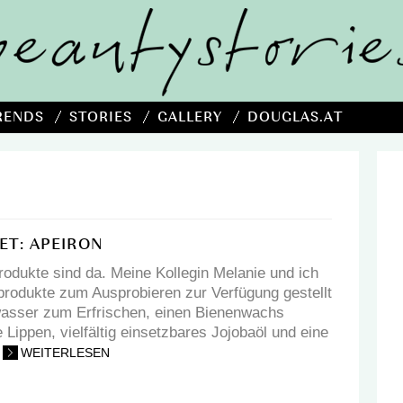
RENDS
STORIES
GALLERY
DOUGLAS.AT
ET: APEIRON
rodukte sind da. Meine Kollegin Melanie und ich
rodukte zum Ausprobieren zur Verfügung gestellt
sser zum Erfrischen, einen Bienenwachs
e Lippen, vielfältig einsetzbares Jojobaöl und eine
.
WEITERLESEN