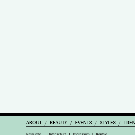
ABOUT
/
BEAUTY
/
EVENTS
/
STYLES
/
TRE
Netiquette
|
Datenschutz
|
Impressum
|
Kontakt