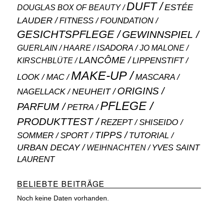
DUFT
ESTÉE
DOUGLAS BOX OF BEAUTY
LAUDER
FITNESS
FOUNDATION
GESICHTSPFLEGE
GEWINNSPIEL
ISADORA
GUERLAIN
JO MALONE
HAARE
LANCÔME
LIPPENSTIFT
KIRSCHBLÜTE
MAKE-UP
MASCARA
LOOK
MAC
ORIGINS
NEUHEIT
NAGELLACK
PFLEGE
PARFUM
PETRA
PRODUKTTEST
SHISEIDO
REZEPT
TIPPS
SOMMER
SPORT
TUTORIAL
URBAN DECAY
WEIHNACHTEN
YVES SAINT
LAURENT
BELIEBTE BEITRÄGE
Noch keine Daten vorhanden.