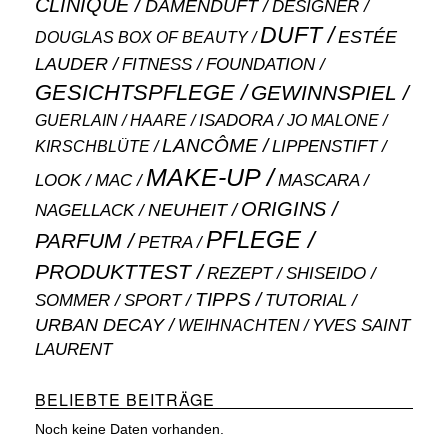
CLINIQUE
DAMENDUFT
DESIGNER
DUFT
ESTÉE
DOUGLAS BOX OF BEAUTY
LAUDER
FITNESS
FOUNDATION
GESICHTSPFLEGE
GEWINNSPIEL
ISADORA
GUERLAIN
JO MALONE
HAARE
LANCÔME
LIPPENSTIFT
KIRSCHBLÜTE
MAKE-UP
MASCARA
LOOK
MAC
ORIGINS
NEUHEIT
NAGELLACK
PFLEGE
PARFUM
PETRA
PRODUKTTEST
SHISEIDO
REZEPT
TIPPS
SOMMER
SPORT
TUTORIAL
URBAN DECAY
WEIHNACHTEN
YVES SAINT
LAURENT
BELIEBTE BEITRÄGE
Noch keine Daten vorhanden.