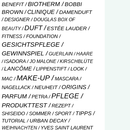
BIOTHERM
BOBBI
BENEFIT
CLINIQUE
BROWN
DAMENDUFT
DESIGNER
DOUGLAS BOX OF
DUFT
ESTÉE LAUDER
BEAUTY
FITNESS
FOUNDATION
GESICHTSPFLEGE
GEWINNSPIEL
GUERLAIN
HAARE
ISADORA
JO MALONE
KIRSCHBLÜTE
LANCÔME
LIPPENSTIFT
LOOK
MAKE-UP
MASCARA
MAC
ORIGINS
NEUHEIT
NAGELLACK
PFLEGE
PARFUM
PETRA
PRODUKTTEST
REZEPT
TIPPS
SHISEIDO
SOMMER
SPORT
URBAN DECAY
TUTORIAL
WEIHNACHTEN
YVES SAINT LAURENT