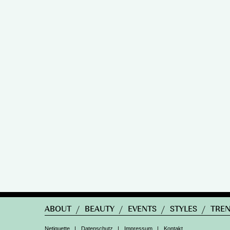
ABOUT
/
BEAUTY
/
EVENTS
/
STYLES
/
TRE
Netiquette
|
Datenschutz
|
Impressum
|
Kontakt