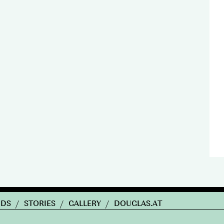
NDS
/
STORIES
/
GALLERY
/
DOUGLAS.AT