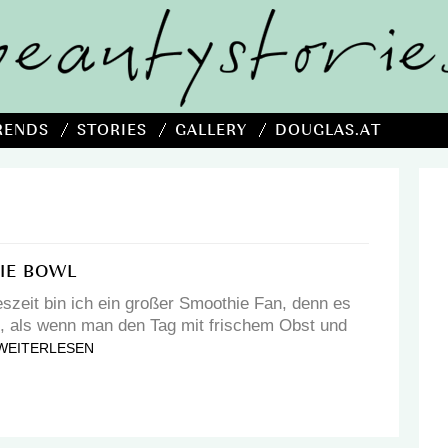
RENDS
STORIES
GALLERY
DOUGLAS.AT
IE BOWL
szeit bin ich ein großer Smoothie Fan, denn es
s, als wenn man den Tag mit frischem Obst und
WEITERLESEN