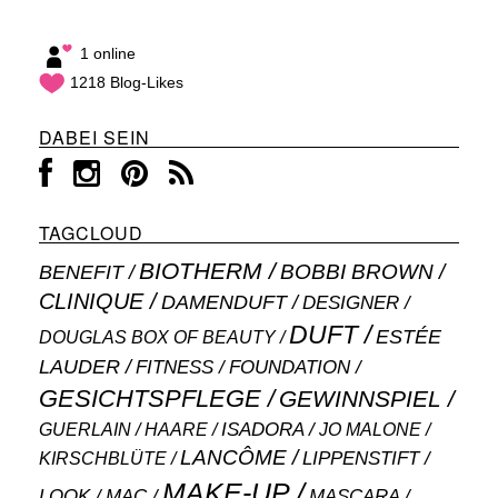
1 online
1218 Blog-Likes
DABEI SEIN
TAGCLOUD
BIOTHERM
BOBBI BROWN
BENEFIT
CLINIQUE
DAMENDUFT
DESIGNER
DUFT
ESTÉE
DOUGLAS BOX OF BEAUTY
LAUDER
FITNESS
FOUNDATION
GESICHTSPFLEGE
GEWINNSPIEL
ISADORA
GUERLAIN
JO MALONE
HAARE
LANCÔME
LIPPENSTIFT
KIRSCHBLÜTE
MAKE-UP
MASCARA
LOOK
MAC