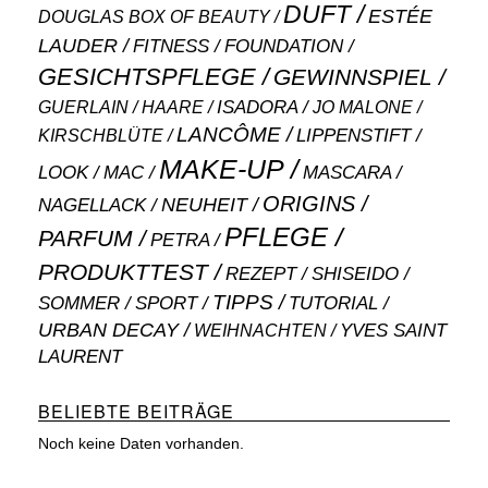
DUFT
ESTÉE
DOUGLAS BOX OF BEAUTY
LAUDER
FITNESS
FOUNDATION
GESICHTSPFLEGE
GEWINNSPIEL
ISADORA
GUERLAIN
JO MALONE
HAARE
LANCÔME
LIPPENSTIFT
KIRSCHBLÜTE
MAKE-UP
MASCARA
LOOK
MAC
ORIGINS
NEUHEIT
NAGELLACK
PFLEGE
PARFUM
PETRA
PRODUKTTEST
SHISEIDO
REZEPT
TIPPS
SOMMER
SPORT
TUTORIAL
URBAN DECAY
WEIHNACHTEN
YVES SAINT
LAURENT
BELIEBTE BEITRÄGE
Noch keine Daten vorhanden.