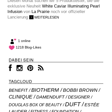
Diesen Monat suchen wir 5 Produkttester, die die
exklusive Neuheit
White Caviar Illuminating Pearl
Infusion
von
La Prairie
noch vor offizieller
Lancierung
WEITERLESEN
1 online
1218 Blog-Likes
DABEI SEIN
TAGCLOUD
BIOTHERM
BOBBI BROWN
BENEFIT
CLINIQUE
DAMENDUFT
DESIGNER
DUFT
ESTÉE
DOUGLAS BOX OF BEAUTY
LAUDER
FITNESS
FOUNDATION