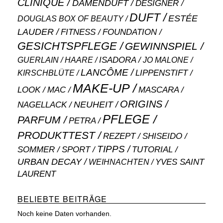
CLINIQUE
DAMENDUFT
DESIGNER
DUFT
ESTÉE
DOUGLAS BOX OF BEAUTY
LAUDER
FITNESS
FOUNDATION
GESICHTSPFLEGE
GEWINNSPIEL
ISADORA
GUERLAIN
JO MALONE
HAARE
LANCÔME
LIPPENSTIFT
KIRSCHBLÜTE
MAKE-UP
MASCARA
LOOK
MAC
ORIGINS
NEUHEIT
NAGELLACK
PFLEGE
PARFUM
PETRA
PRODUKTTEST
SHISEIDO
REZEPT
TIPPS
SOMMER
SPORT
TUTORIAL
URBAN DECAY
WEIHNACHTEN
YVES SAINT
LAURENT
BELIEBTE BEITRÄGE
Noch keine Daten vorhanden.