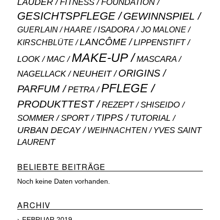
LAUDER
FITNESS
FOUNDATION
GESICHTSPFLEGE
GEWINNSPIEL
ISADORA
GUERLAIN
JO MALONE
HAARE
LANCÔME
LIPPENSTIFT
KIRSCHBLÜTE
MAKE-UP
MASCARA
LOOK
MAC
ORIGINS
NEUHEIT
NAGELLACK
PFLEGE
PARFUM
PETRA
PRODUKTTEST
SHISEIDO
REZEPT
TIPPS
SOMMER
SPORT
TUTORIAL
URBAN DECAY
WEIHNACHTEN
YVES SAINT
LAURENT
BELIEBTE BEITRÄGE
Noch keine Daten vorhanden.
ARCHIV
FEBRUAR 2019