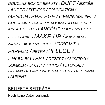
DUFT
ESTÉE
DOUGLAS BOX OF BEAUTY
LAUDER
FITNESS
FOUNDATION
GESICHTSPFLEGE
GEWINNSPIEL
ISADORA
GUERLAIN
JO MALONE
HAARE
LANCÔME
LIPPENSTIFT
KIRSCHBLÜTE
MAKE-UP
MASCARA
LOOK
MAC
ORIGINS
NEUHEIT
NAGELLACK
PFLEGE
PARFUM
PETRA
PRODUKTTEST
SHISEIDO
REZEPT
TIPPS
SOMMER
SPORT
TUTORIAL
URBAN DECAY
WEIHNACHTEN
YVES SAINT
LAURENT
BELIEBTE BEITRÄGE
Noch keine Daten vorhanden.