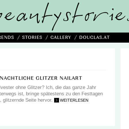
RENDS
STORIES
GALLERY
DOUGLAS.AT
HNACHTLICHE GLITZER NAILART
vester ohne Glitzer? Ich, die das ganze Jahr
terwegs ist, bringe spätestens zu den Festtagen
glitzernde Seite hervor.
WEITERLESEN