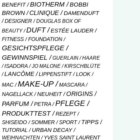
BIOTHERM
BOBBI
BENEFIT
CLINIQUE
BROWN
DAMENDUFT
DESIGNER
DOUGLAS BOX OF
DUFT
ESTÉE LAUDER
BEAUTY
FITNESS
FOUNDATION
GESICHTSPFLEGE
GEWINNSPIEL
GUERLAIN
HAARE
ISADORA
JO MALONE
KIRSCHBLÜTE
LANCÔME
LIPPENSTIFT
LOOK
MAKE-UP
MASCARA
MAC
ORIGINS
NEUHEIT
NAGELLACK
PFLEGE
PARFUM
PETRA
PRODUKTTEST
REZEPT
TIPPS
SHISEIDO
SOMMER
SPORT
URBAN DECAY
TUTORIAL
WEIHNACHTEN
YVES SAINT LAURENT