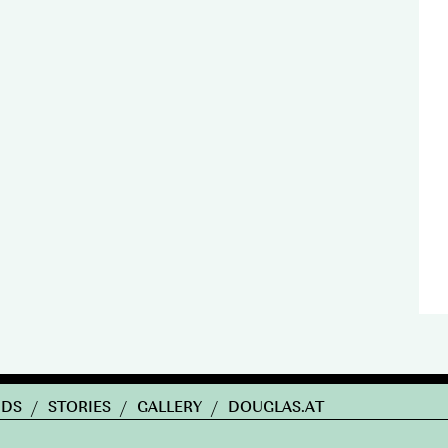
NDS
/
STORIES
/
GALLERY
/
DOUGLAS.AT