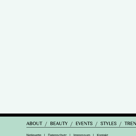
ABOUT
/
BEAUTY
/
EVENTS
/
STYLES
/
TRE
Netiquette
|
Datenschutz
|
Impressum
|
Kontakt