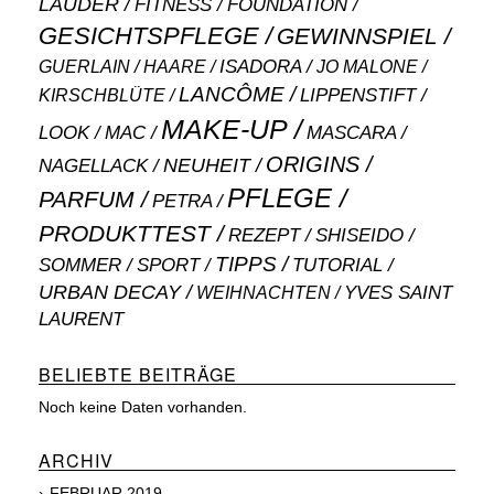
LAUDER
FITNESS
FOUNDATION
GESICHTSPFLEGE
GEWINNSPIEL
ISADORA
GUERLAIN
JO MALONE
HAARE
LANCÔME
LIPPENSTIFT
KIRSCHBLÜTE
MAKE-UP
MASCARA
LOOK
MAC
ORIGINS
NEUHEIT
NAGELLACK
PFLEGE
PARFUM
PETRA
PRODUKTTEST
SHISEIDO
REZEPT
TIPPS
SOMMER
SPORT
TUTORIAL
URBAN DECAY
WEIHNACHTEN
YVES SAINT
LAURENT
BELIEBTE BEITRÄGE
Noch keine Daten vorhanden.
ARCHIV
FEBRUAR 2019