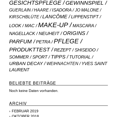
GESICHTSPFLEGE
GEWINNSPIEL
ISADORA
GUERLAIN
JO MALONE
HAARE
LANCÔME
LIPPENSTIFT
KIRSCHBLÜTE
MAKE-UP
MASCARA
LOOK
MAC
ORIGINS
NEUHEIT
NAGELLACK
PFLEGE
PARFUM
PETRA
PRODUKTTEST
SHISEIDO
REZEPT
TIPPS
SOMMER
SPORT
TUTORIAL
URBAN DECAY
WEIHNACHTEN
YVES SAINT
LAURENT
BELIEBTE BEITRÄGE
Noch keine Daten vorhanden.
ARCHIV
FEBRUAR 2019
OKTOBER 2018