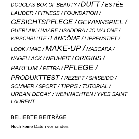
DUFT
ESTÉE
DOUGLAS BOX OF BEAUTY
LAUDER
FITNESS
FOUNDATION
GESICHTSPFLEGE
GEWINNSPIEL
ISADORA
GUERLAIN
JO MALONE
HAARE
LANCÔME
LIPPENSTIFT
KIRSCHBLÜTE
MAKE-UP
MASCARA
LOOK
MAC
ORIGINS
NEUHEIT
NAGELLACK
PFLEGE
PARFUM
PETRA
PRODUKTTEST
SHISEIDO
REZEPT
TIPPS
SOMMER
SPORT
TUTORIAL
URBAN DECAY
WEIHNACHTEN
YVES SAINT
LAURENT
BELIEBTE BEITRÄGE
Noch keine Daten vorhanden.