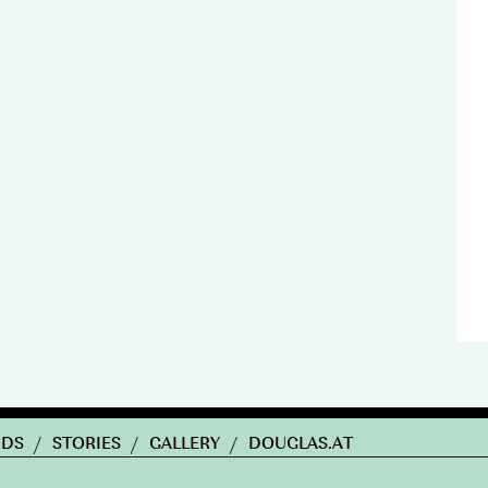
NDS
/
STORIES
/
GALLERY
/
DOUGLAS.AT