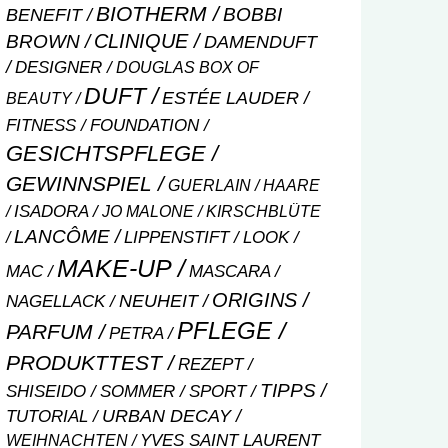
BIOTHERM
BOBBI
BENEFIT
CLINIQUE
BROWN
DAMENDUFT
DESIGNER
DOUGLAS BOX OF
DUFT
ESTÉE LAUDER
BEAUTY
FITNESS
FOUNDATION
GESICHTSPFLEGE
GEWINNSPIEL
GUERLAIN
HAARE
ISADORA
JO MALONE
KIRSCHBLÜTE
LANCÔME
LIPPENSTIFT
LOOK
MAKE-UP
MASCARA
MAC
ORIGINS
NEUHEIT
NAGELLACK
PFLEGE
PARFUM
PETRA
PRODUKTTEST
REZEPT
TIPPS
SHISEIDO
SOMMER
SPORT
URBAN DECAY
TUTORIAL
WEIHNACHTEN
YVES SAINT LAURENT