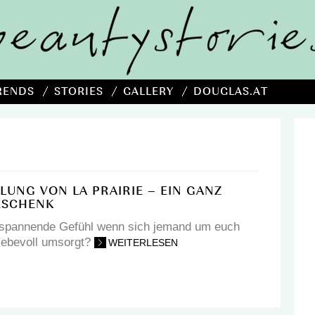
RENDS
STORIES
GALLERY
DOUGLAS.AT
LUNG VON LA PRAIRIE – EIN GANZ
ESCHENK
ntspannende Gefühl wenn sich jemand um euch
iebevoll umsorgt?
WEITERLESEN