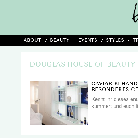
ABOUT
BEAUTY
EVENTS
STYLES
T
DOUGLAS HOUSE OF BEAUTY
CAVIAR BEHAND
BESONDERES G
Kennt ihr dieses e
kümmert und euch l