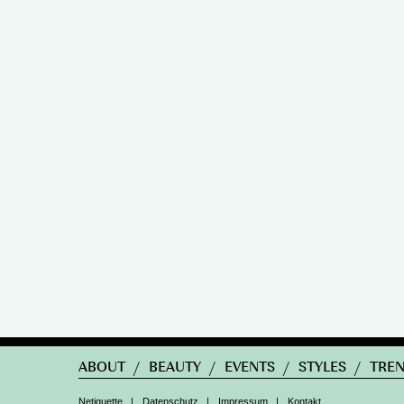
ABOUT
/
BEAUTY
/
EVENTS
/
STYLES
/
TRE
Netiquette
|
Datenschutz
|
Impressum
|
Kontakt