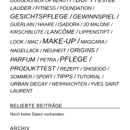
ESTÉE
DOUGLAS BOX OF BEAUTY
LAUDER
FITNESS
FOUNDATION
GESICHTSPFLEGE
GEWINNSPIEL
ISADORA
GUERLAIN
JO MALONE
HAARE
LANCÔME
LIPPENSTIFT
KIRSCHBLÜTE
MAKE-UP
MASCARA
LOOK
MAC
ORIGINS
NEUHEIT
NAGELLACK
PFLEGE
PARFUM
PETRA
PRODUKTTEST
SHISEIDO
REZEPT
TIPPS
SOMMER
SPORT
TUTORIAL
URBAN DECAY
WEIHNACHTEN
YVES SAINT
LAURENT
BELIEBTE BEITRÄGE
Noch keine Daten vorhanden.
ARCHIV