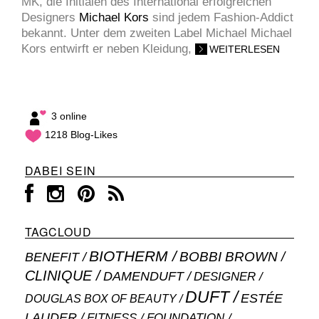
MK, die Initialen des International erfolgreichen
Designers
Michael Kors
sind jedem Fashion-Addict
bekannt. Unter dem zweiten Label Michael Michael
Kors entwirft er neben Kleidung,
WEITERLESEN
3 online
1218 Blog-Likes
DABEI SEIN
TAGCLOUD
BIOTHERM
BOBBI BROWN
BENEFIT
CLINIQUE
DAMENDUFT
DESIGNER
DUFT
ESTÉE
DOUGLAS BOX OF BEAUTY
LAUDER
FITNESS
FOUNDATION