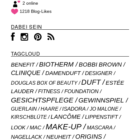
2 online
1218 Blog-Likes
DABEI SEIN
TAGCLOUD
BIOTHERM
BOBBI BROWN
BENEFIT
CLINIQUE
DAMENDUFT
DESIGNER
DUFT
ESTÉE
DOUGLAS BOX OF BEAUTY
LAUDER
FITNESS
FOUNDATION
GESICHTSPFLEGE
GEWINNSPIEL
ISADORA
GUERLAIN
JO MALONE
HAARE
LANCÔME
LIPPENSTIFT
KIRSCHBLÜTE
MAKE-UP
MASCARA
LOOK
MAC
ORIGINS
NEUHEIT
NAGELLACK