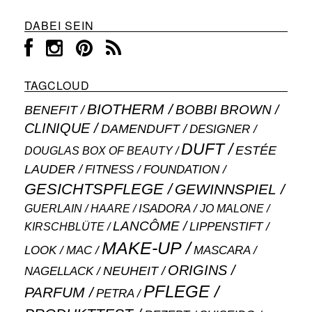
DABEI SEIN
TAGCLOUD
BIOTHERM
BOBBI BROWN
BENEFIT
CLINIQUE
DAMENDUFT
DESIGNER
DUFT
ESTÉE
DOUGLAS BOX OF BEAUTY
LAUDER
FITNESS
FOUNDATION
GESICHTSPFLEGE
GEWINNSPIEL
ISADORA
GUERLAIN
JO MALONE
HAARE
LANCÔME
LIPPENSTIFT
KIRSCHBLÜTE
MAKE-UP
MASCARA
LOOK
MAC
ORIGINS
NEUHEIT
NAGELLACK
PFLEGE
PARFUM
PETRA