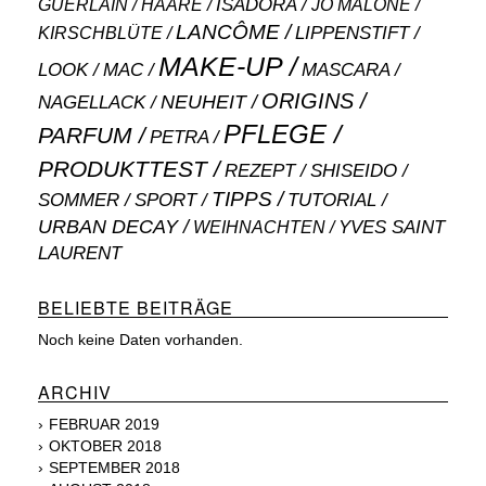
ISADORA
GUERLAIN
JO MALONE
HAARE
LANCÔME
LIPPENSTIFT
KIRSCHBLÜTE
MAKE-UP
MASCARA
LOOK
MAC
ORIGINS
NEUHEIT
NAGELLACK
PFLEGE
PARFUM
PETRA
PRODUKTTEST
SHISEIDO
REZEPT
TIPPS
SOMMER
SPORT
TUTORIAL
URBAN DECAY
WEIHNACHTEN
YVES SAINT
LAURENT
BELIEBTE BEITRÄGE
Noch keine Daten vorhanden.
ARCHIV
FEBRUAR 2019
OKTOBER 2018
SEPTEMBER 2018