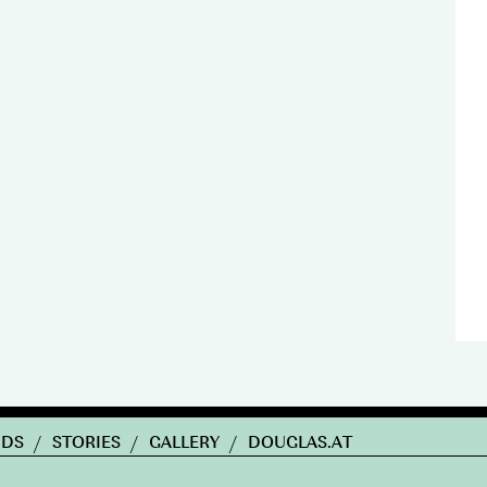
NDS
/
STORIES
/
GALLERY
/
DOUGLAS.AT