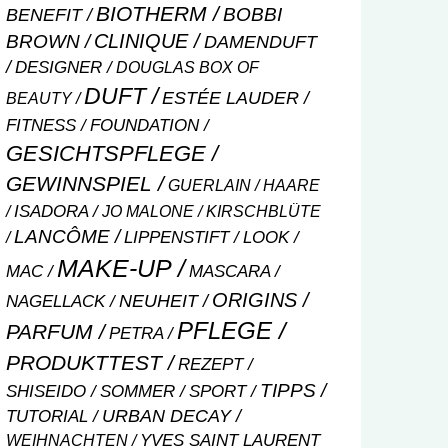
BIOTHERM
BOBBI
BENEFIT
CLINIQUE
BROWN
DAMENDUFT
DESIGNER
DOUGLAS BOX OF
DUFT
ESTÉE LAUDER
BEAUTY
FITNESS
FOUNDATION
GESICHTSPFLEGE
GEWINNSPIEL
GUERLAIN
HAARE
ISADORA
JO MALONE
KIRSCHBLÜTE
LANCÔME
LIPPENSTIFT
LOOK
MAKE-UP
MASCARA
MAC
ORIGINS
NEUHEIT
NAGELLACK
PFLEGE
PARFUM
PETRA
PRODUKTTEST
REZEPT
TIPPS
SHISEIDO
SOMMER
SPORT
URBAN DECAY
TUTORIAL
WEIHNACHTEN
YVES SAINT LAURENT