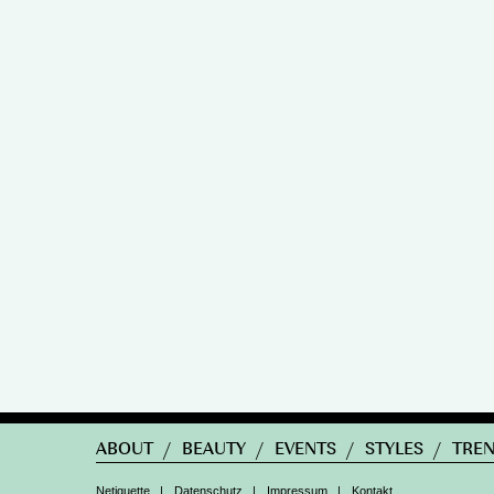
ABOUT
/
BEAUTY
/
EVENTS
/
STYLES
/
TRE
Netiquette
|
Datenschutz
|
Impressum
|
Kontakt