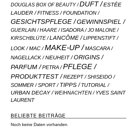
DUFT
ESTÉE
DOUGLAS BOX OF BEAUTY
LAUDER
FITNESS
FOUNDATION
GESICHTSPFLEGE
GEWINNSPIEL
ISADORA
GUERLAIN
JO MALONE
HAARE
LANCÔME
LIPPENSTIFT
KIRSCHBLÜTE
MAKE-UP
MASCARA
LOOK
MAC
ORIGINS
NEUHEIT
NAGELLACK
PFLEGE
PARFUM
PETRA
PRODUKTTEST
SHISEIDO
REZEPT
TIPPS
SOMMER
SPORT
TUTORIAL
URBAN DECAY
WEIHNACHTEN
YVES SAINT
LAURENT
BELIEBTE BEITRÄGE
Noch keine Daten vorhanden.