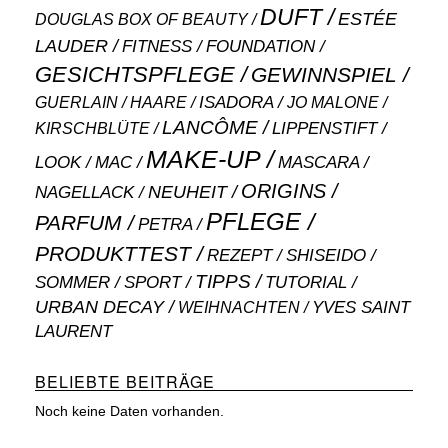
DUFT
ESTÉE
DOUGLAS BOX OF BEAUTY
LAUDER
FITNESS
FOUNDATION
GESICHTSPFLEGE
GEWINNSPIEL
ISADORA
GUERLAIN
JO MALONE
HAARE
LANCÔME
LIPPENSTIFT
KIRSCHBLÜTE
MAKE-UP
MASCARA
LOOK
MAC
ORIGINS
NEUHEIT
NAGELLACK
PFLEGE
PARFUM
PETRA
PRODUKTTEST
SHISEIDO
REZEPT
TIPPS
SOMMER
SPORT
TUTORIAL
URBAN DECAY
WEIHNACHTEN
YVES SAINT
LAURENT
BELIEBTE BEITRÄGE
Noch keine Daten vorhanden.