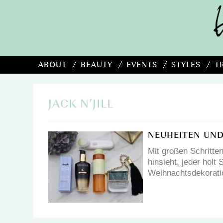
ABOUT
BEAUTY
EVENTS
STYLES
T
JACK N’JILL
NEUHEITEN UND
Mit großen Schritte
hinsieht, jeder holt
Weihnachtsdekorati