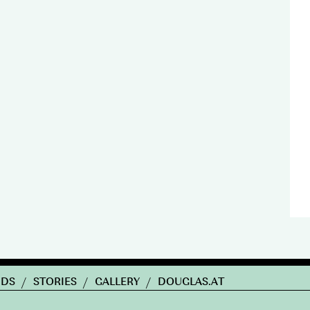
NDS
/
STORIES
/
GALLERY
/
DOUGLAS.AT