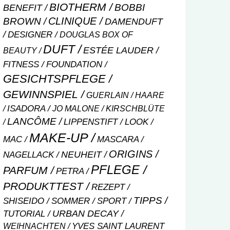
BIOTHERM
BOBBI
BENEFIT
CLINIQUE
BROWN
DAMENDUFT
DESIGNER
DOUGLAS BOX OF
DUFT
ESTÉE LAUDER
BEAUTY
FITNESS
FOUNDATION
GESICHTSPFLEGE
GEWINNSPIEL
GUERLAIN
HAARE
ISADORA
JO MALONE
KIRSCHBLÜTE
LANCÔME
LIPPENSTIFT
LOOK
MAKE-UP
MASCARA
MAC
ORIGINS
NEUHEIT
NAGELLACK
PFLEGE
PARFUM
PETRA
PRODUKTTEST
REZEPT
TIPPS
SHISEIDO
SOMMER
SPORT
URBAN DECAY
TUTORIAL
WEIHNACHTEN
YVES SAINT LAURENT