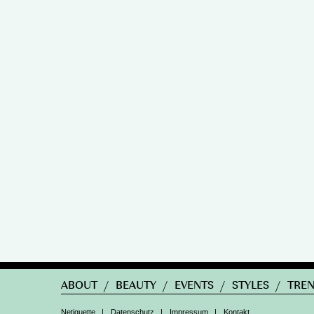
ABOUT
/
BEAUTY
/
EVENTS
/
STYLES
/
TRE
Netiquette
|
Datenschutz
|
Impressum
|
Kontakt