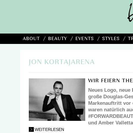
ABOUT
BEAUTY
EVENTS
STYLES
T
JON KORTAJARENA
WIR FEIERN TH
Neues Logo, neue 
große Douglas-Ges
Markenauftritt vor
waren natürlich au
#FORWARDBEAUTY-
und Amber Valletta
WEITERLESEN