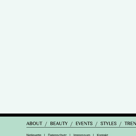
ABOUT
/
BEAUTY
/
EVENTS
/
STYLES
/
TRE
Netiquette
|
Datenschutz
|
Impressum
|
Kontakt