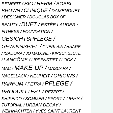
BIOTHERM
BOBBI
BENEFIT
CLINIQUE
BROWN
DAMENDUFT
DESIGNER
DOUGLAS BOX OF
DUFT
ESTÉE LAUDER
BEAUTY
FITNESS
FOUNDATION
GESICHTSPFLEGE
GEWINNSPIEL
GUERLAIN
HAARE
ISADORA
JO MALONE
KIRSCHBLÜTE
LANCÔME
LIPPENSTIFT
LOOK
MAKE-UP
MASCARA
MAC
ORIGINS
NEUHEIT
NAGELLACK
PFLEGE
PARFUM
PETRA
PRODUKTTEST
REZEPT
TIPPS
SHISEIDO
SOMMER
SPORT
URBAN DECAY
TUTORIAL
WEIHNACHTEN
YVES SAINT LAURENT