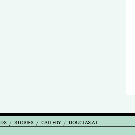
NDS
/
STORIES
/
GALLERY
/
DOUGLAS.AT