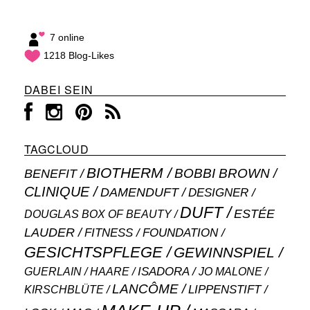
7 online
1218 Blog-Likes
DABEI SEIN
TAGCLOUD
BIOTHERM
BOBBI BROWN
BENEFIT
CLINIQUE
DAMENDUFT
DESIGNER
DUFT
ESTÉE
DOUGLAS BOX OF BEAUTY
LAUDER
FITNESS
FOUNDATION
GESICHTSPFLEGE
GEWINNSPIEL
ISADORA
GUERLAIN
JO MALONE
HAARE
LANCÔME
LIPPENSTIFT
KIRSCHBLÜTE