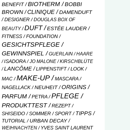
BIOTHERM
BOBBI
BENEFIT
CLINIQUE
BROWN
DAMENDUFT
DESIGNER
DOUGLAS BOX OF
DUFT
ESTÉE LAUDER
BEAUTY
FITNESS
FOUNDATION
GESICHTSPFLEGE
GEWINNSPIEL
GUERLAIN
HAARE
ISADORA
JO MALONE
KIRSCHBLÜTE
LANCÔME
LIPPENSTIFT
LOOK
MAKE-UP
MASCARA
MAC
ORIGINS
NEUHEIT
NAGELLACK
PFLEGE
PARFUM
PETRA
PRODUKTTEST
REZEPT
TIPPS
SHISEIDO
SOMMER
SPORT
URBAN DECAY
TUTORIAL
WEIHNACHTEN
YVES SAINT LAURENT