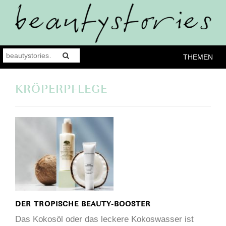
THEMEN
KRÖPERPFLEGE
DER TROPISCHE BEAUTY-BOOSTER
Das Kokosöl oder das leckere Kokoswasser ist