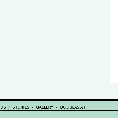
NDS
/
STORIES
/
GALLERY
/
DOUGLAS.AT