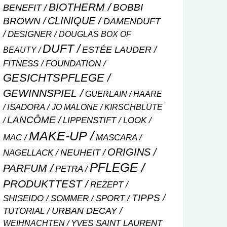
BIOTHERM
BOBBI
BENEFIT
CLINIQUE
BROWN
DAMENDUFT
DESIGNER
DOUGLAS BOX OF
DUFT
ESTÉE LAUDER
BEAUTY
FITNESS
FOUNDATION
GESICHTSPFLEGE
GEWINNSPIEL
GUERLAIN
HAARE
ISADORA
JO MALONE
KIRSCHBLÜTE
LANCÔME
LIPPENSTIFT
LOOK
MAKE-UP
MASCARA
MAC
ORIGINS
NEUHEIT
NAGELLACK
PFLEGE
PARFUM
PETRA
PRODUKTTEST
REZEPT
TIPPS
SHISEIDO
SOMMER
SPORT
URBAN DECAY
TUTORIAL
WEIHNACHTEN
YVES SAINT LAURENT