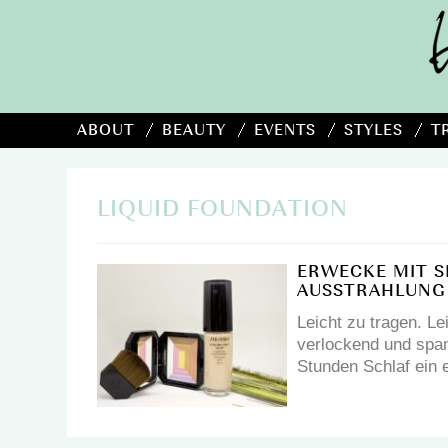
ABOUT
BEAUTY
EVENTS
STYLES
T
LIQUID FOUNDATION
ERWECKE MIT S
AUSSTRAHLUNG
Leicht zu tragen. Le
verlockend und span
Stunden Schlaf ein 