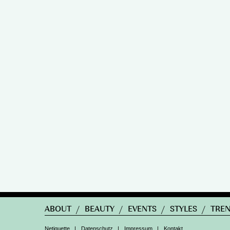
ABOUT
/
BEAUTY
/
EVENTS
/
STYLES
/
TRE
Netiquette
|
Datenschutz
|
Impressum
|
Kontakt