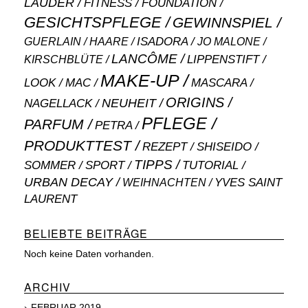
LAUDER
FITNESS
FOUNDATION
GESICHTSPFLEGE
GEWINNSPIEL
ISADORA
GUERLAIN
JO MALONE
HAARE
LANCÔME
LIPPENSTIFT
KIRSCHBLÜTE
MAKE-UP
MASCARA
LOOK
MAC
ORIGINS
NEUHEIT
NAGELLACK
PFLEGE
PARFUM
PETRA
PRODUKTTEST
SHISEIDO
REZEPT
TIPPS
SOMMER
SPORT
TUTORIAL
URBAN DECAY
WEIHNACHTEN
YVES SAINT
LAURENT
BELIEBTE BEITRÄGE
Noch keine Daten vorhanden.
ARCHIV
FEBRUAR 2019