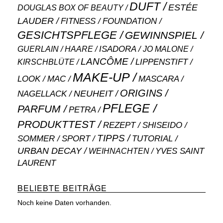
DUFT
ESTÉE
DOUGLAS BOX OF BEAUTY
LAUDER
FITNESS
FOUNDATION
GESICHTSPFLEGE
GEWINNSPIEL
ISADORA
GUERLAIN
JO MALONE
HAARE
LANCÔME
LIPPENSTIFT
KIRSCHBLÜTE
MAKE-UP
MASCARA
LOOK
MAC
ORIGINS
NEUHEIT
NAGELLACK
PFLEGE
PARFUM
PETRA
PRODUKTTEST
SHISEIDO
REZEPT
TIPPS
SOMMER
SPORT
TUTORIAL
URBAN DECAY
WEIHNACHTEN
YVES SAINT
LAURENT
BELIEBTE BEITRÄGE
Noch keine Daten vorhanden.