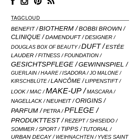
TAGCLOUD
BIOTHERM
BOBBI BROWN
BENEFIT
CLINIQUE
DAMENDUFT
DESIGNER
DUFT
ESTÉE
DOUGLAS BOX OF BEAUTY
LAUDER
FITNESS
FOUNDATION
GESICHTSPFLEGE
GEWINNSPIEL
ISADORA
GUERLAIN
JO MALONE
HAARE
LANCÔME
LIPPENSTIFT
KIRSCHBLÜTE
MAKE-UP
MASCARA
LOOK
MAC
ORIGINS
NEUHEIT
NAGELLACK
PFLEGE
PARFUM
PETRA
PRODUKTTEST
SHISEIDO
REZEPT
TIPPS
SOMMER
SPORT
TUTORIAL
URBAN DECAY
WEIHNACHTEN
YVES SAINT