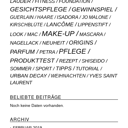
LAUDER
FITNESS
FOUNDATION
GESICHTSPFLEGE
GEWINNSPIEL
ISADORA
GUERLAIN
JO MALONE
HAARE
LANCÔME
LIPPENSTIFT
KIRSCHBLÜTE
MAKE-UP
MASCARA
LOOK
MAC
ORIGINS
NEUHEIT
NAGELLACK
PFLEGE
PARFUM
PETRA
PRODUKTTEST
SHISEIDO
REZEPT
TIPPS
SOMMER
SPORT
TUTORIAL
URBAN DECAY
WEIHNACHTEN
YVES SAINT
LAURENT
BELIEBTE BEITRÄGE
Noch keine Daten vorhanden.
ARCHIV
FEBRUAR 2019