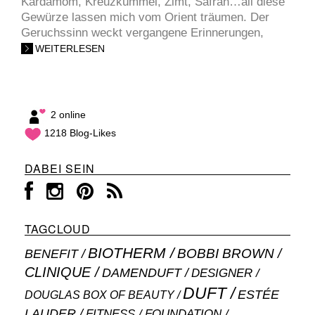
Kardamom, Kreuzkümmel, Zimt, Safran…all diese
Gewürze lassen mich vom Orient träumen. Der
Geruchssinn weckt vergangene Erinnerungen,
WEITERLESEN
2 online
1218 Blog-Likes
DABEI SEIN
TAGCLOUD
BIOTHERM
BOBBI BROWN
BENEFIT
CLINIQUE
DAMENDUFT
DESIGNER
DUFT
ESTÉE
DOUGLAS BOX OF BEAUTY
LAUDER
FITNESS
FOUNDATION