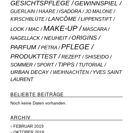
GESICHTSPFLEGE
GEWINNSPIEL
ISADORA
GUERLAIN
JO MALONE
HAARE
LANCÔME
LIPPENSTIFT
KIRSCHBLÜTE
MAKE-UP
MASCARA
LOOK
MAC
ORIGINS
NEUHEIT
NAGELLACK
PFLEGE
PARFUM
PETRA
PRODUKTTEST
SHISEIDO
REZEPT
TIPPS
SOMMER
SPORT
TUTORIAL
URBAN DECAY
WEIHNACHTEN
YVES SAINT
LAURENT
BELIEBTE BEITRÄGE
Noch keine Daten vorhanden.
ARCHIV
FEBRUAR 2019
OKTOBER 2018