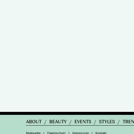
ABOUT
/
BEAUTY
/
EVENTS
/
STYLES
/
TRE
Netiquette
|
Datenschutz
|
Impressum
|
Kontakt