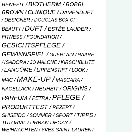
BIOTHERM
BOBBI
BENEFIT
CLINIQUE
BROWN
DAMENDUFT
DESIGNER
DOUGLAS BOX OF
DUFT
ESTÉE LAUDER
BEAUTY
FITNESS
FOUNDATION
GESICHTSPFLEGE
GEWINNSPIEL
GUERLAIN
HAARE
ISADORA
JO MALONE
KIRSCHBLÜTE
LANCÔME
LIPPENSTIFT
LOOK
MAKE-UP
MASCARA
MAC
ORIGINS
NEUHEIT
NAGELLACK
PFLEGE
PARFUM
PETRA
PRODUKTTEST
REZEPT
TIPPS
SHISEIDO
SOMMER
SPORT
URBAN DECAY
TUTORIAL
WEIHNACHTEN
YVES SAINT LAURENT