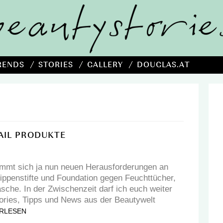
RENDS
STORIES
GALLERY
DOUGLAS.AT
AIL PRODUKTE
immt sich ja nun neuen Herausforderungen an
Lippenstifte und Foundation gegen Feuchttücher,
sche. In der Zwischenzeit darf ich euch weiter
ories, Tipps und News aus der Beautywelt
RLESEN