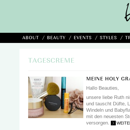
ABOUT
BEAUTY
EVENTS
STYLES
T
TAGESCREME
MEINE HOLY GR
Hallo Beauties,
unsere liebe Ruth n
und tauscht Düfte, 
Windeln und Babyfla
mit den neuesten St
versorgen.
WEITE