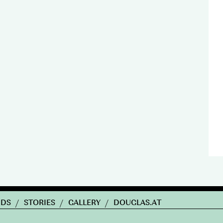
NDS
/
STORIES
/
GALLERY
/
DOUGLAS.AT