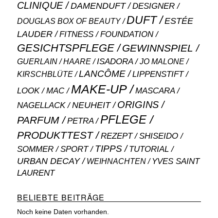
CLINIQUE
DAMENDUFT
DESIGNER
DUFT
ESTÉE
DOUGLAS BOX OF BEAUTY
LAUDER
FITNESS
FOUNDATION
GESICHTSPFLEGE
GEWINNSPIEL
ISADORA
GUERLAIN
JO MALONE
HAARE
LANCÔME
LIPPENSTIFT
KIRSCHBLÜTE
MAKE-UP
MASCARA
LOOK
MAC
ORIGINS
NEUHEIT
NAGELLACK
PFLEGE
PARFUM
PETRA
PRODUKTTEST
SHISEIDO
REZEPT
TIPPS
SOMMER
SPORT
TUTORIAL
URBAN DECAY
WEIHNACHTEN
YVES SAINT
LAURENT
BELIEBTE BEITRÄGE
Noch keine Daten vorhanden.