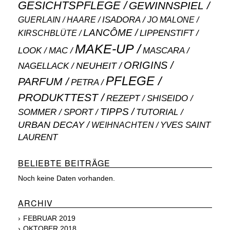
GESICHTSPFLEGE
GEWINNSPIEL
ISADORA
GUERLAIN
JO MALONE
HAARE
LANCÔME
LIPPENSTIFT
KIRSCHBLÜTE
MAKE-UP
MASCARA
LOOK
MAC
ORIGINS
NEUHEIT
NAGELLACK
PFLEGE
PARFUM
PETRA
PRODUKTTEST
SHISEIDO
REZEPT
TIPPS
SOMMER
SPORT
TUTORIAL
URBAN DECAY
WEIHNACHTEN
YVES SAINT
LAURENT
BELIEBTE BEITRÄGE
Noch keine Daten vorhanden.
ARCHIV
FEBRUAR 2019
OKTOBER 2018