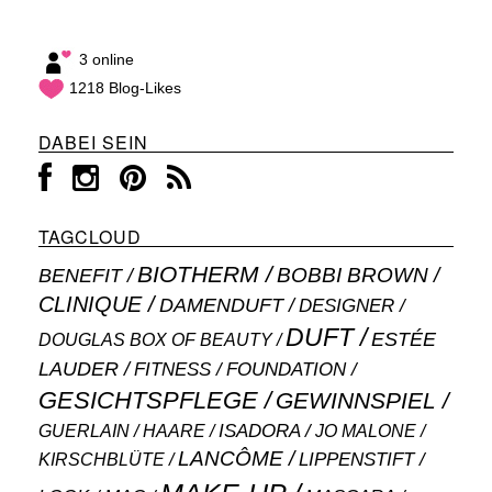
3 online
1218 Blog-Likes
DABEI SEIN
TAGCLOUD
BIOTHERM
BOBBI BROWN
BENEFIT
CLINIQUE
DAMENDUFT
DESIGNER
DUFT
ESTÉE
DOUGLAS BOX OF BEAUTY
LAUDER
FITNESS
FOUNDATION
GESICHTSPFLEGE
GEWINNSPIEL
ISADORA
GUERLAIN
JO MALONE
HAARE
LANCÔME
LIPPENSTIFT
KIRSCHBLÜTE