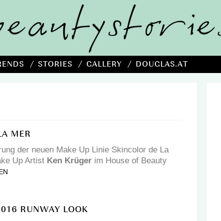
RENDS
STORIES
GALLERY
DOUGLAS.AT
LA MER
rung der neuen Make Up Linie Skincolor de La
ke Up Artist
Ken Krüger
im House of Beauty
EN
2016 RUNWAY LOOK