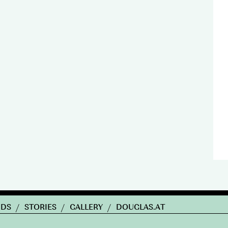
NDS
/
STORIES
/
GALLERY
/
DOUGLAS.AT