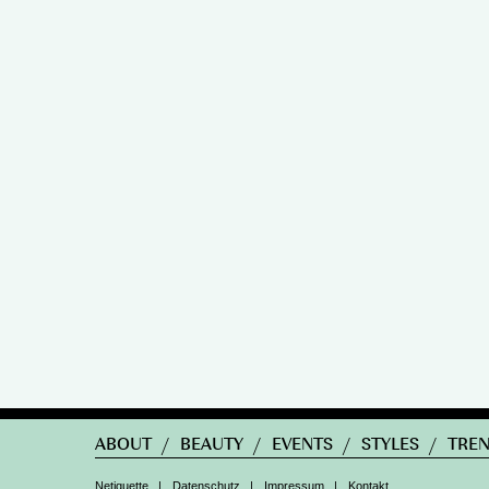
ABOUT
/
BEAUTY
/
EVENTS
/
STYLES
/
TRE
Netiquette
|
Datenschutz
|
Impressum
|
Kontakt