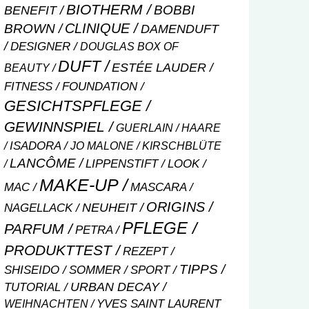
BIOTHERM
BOBBI
BENEFIT
CLINIQUE
BROWN
DAMENDUFT
DESIGNER
DOUGLAS BOX OF
DUFT
ESTÉE LAUDER
BEAUTY
FITNESS
FOUNDATION
GESICHTSPFLEGE
GEWINNSPIEL
GUERLAIN
HAARE
ISADORA
JO MALONE
KIRSCHBLÜTE
LANCÔME
LIPPENSTIFT
LOOK
MAKE-UP
MASCARA
MAC
ORIGINS
NEUHEIT
NAGELLACK
PFLEGE
PARFUM
PETRA
PRODUKTTEST
REZEPT
TIPPS
SHISEIDO
SOMMER
SPORT
URBAN DECAY
TUTORIAL
WEIHNACHTEN
YVES SAINT LAURENT